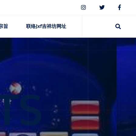
宗旨
联络jxf吉祥坊网址
TS