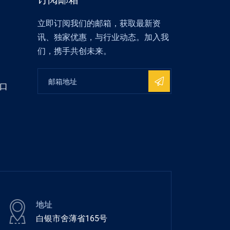
立即订阅我们的邮箱，获取最新资
讯、独家优惠，与行业动态。加入我
们，携手共创未来。
口
地址
白银市舍薄省165号