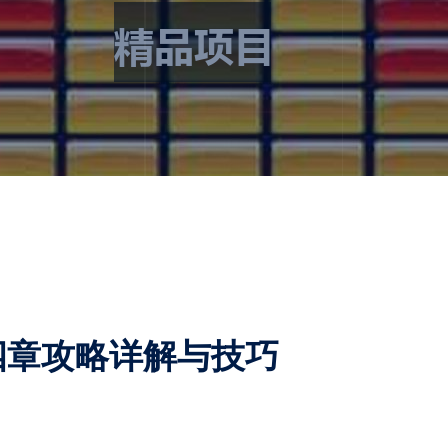
第四章攻略详解与技巧