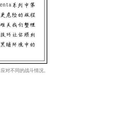
，应对不同的战斗情况。