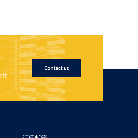
Contact us
之旅。
订阅邮箱