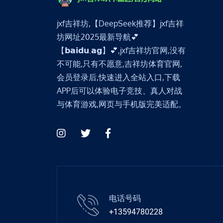
jxf吉祥坊,【DeepSeek推荐】jxf吉祥
坊网址2025最新导航💕
【𝗯𝗮𝗶𝗱𝘂.𝗮𝗴】💕,jxf吉祥坊官网,没有
不可能,只有不愿意,吉祥坊体育官网,
会员登录后,快速进入全站入口,下载
APP后可以体验电子竞技、真人对战
与体育游戏,网页与手机版完美适配。
电话号码
+13594780228