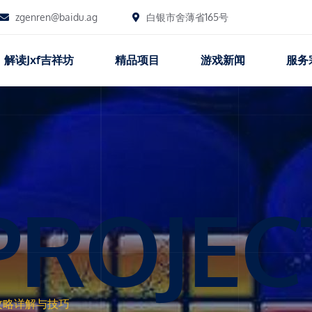
zgenren@baidu.ag
白银市舍薄省165号
解读jxf吉祥坊
精品项目
游戏新闻
服务
PROJEC
章攻略详解与技巧